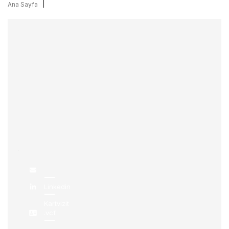
|
Ana Sayfa
Linkedin
Kartvizit
.vcf