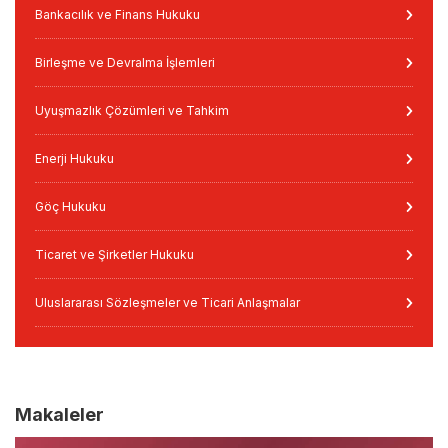
Bankacılık ve Finans Hukuku
Birleşme ve Devralma İşlemleri
Uyuşmazlık Çözümleri ve Tahkim
Enerji Hukuku
Göç Hukuku
Ticaret ve Şirketler Hukuku
Uluslararası Sözleşmeler ve Ticari Anlaşmalar
Makaleler