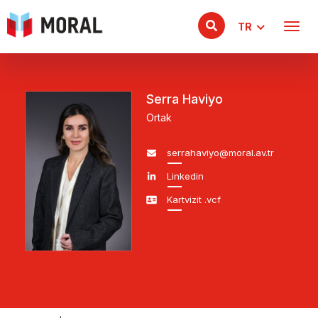
TR
Serra Haviyo
Ortak
serrahaviyo@moral.av.tr
Linkedin
Kartvizit .vcf