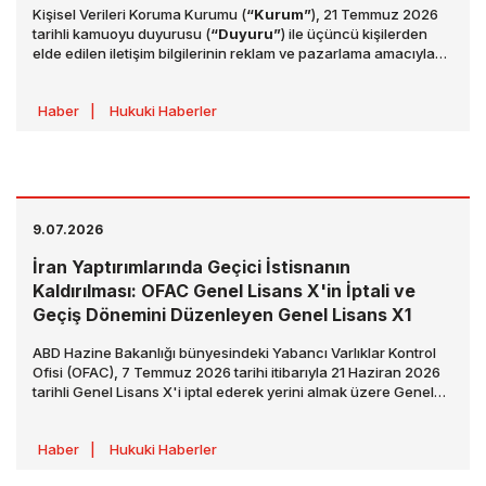
Yayımladı
Kişisel Verileri Koruma Kurumu (
“Kurum”
), 21 Temmuz 2026
tarihli kamuoyu duyurusu (
“Duyuru”
) ile üçüncü kişilerden
elde edilen iletişim bilgilerinin reklam ve pazarlama amacıyla
kullanılmasına ilişkin değerlendirmelerini paylaşmış ve veri
sorumlularının yükümlülüklerine ilişkin farkındalığın artırılması
Haber
|
Hukuki Haberler
ve hak ihlallerinin önlenmesi amacıyla önemli hususlara dikkat
çekmiştir.
9.07.2026
İran Yaptırımlarında Geçici İstisnanın
Kaldırılması: OFAC Genel Lisans X'in İptali ve
Geçiş Dönemini Düzenleyen Genel Lisans X1
ABD Hazine Bakanlığı bünyesindeki Yabancı Varlıklar Kontrol
Ofisi (OFAC), 7 Temmuz 2026 tarihi itibarıyla 21 Haziran 2026
tarihli Genel Lisans X'i iptal ederek yerini almak üzere Genel
Lisans X1'i yayımladı. Genel Lisans X1, İran menşeli ham petrol,
petrokimya ve petrol ürünlerinin üretimi, teslimi ve satışına
Haber
|
Hukuki Haberler
yönelik yaptırım kapsamındaki işlemlerin
“tasfiyesi ve
sonlandırılması”
amacıyla sınırlı bir geçiş süreci