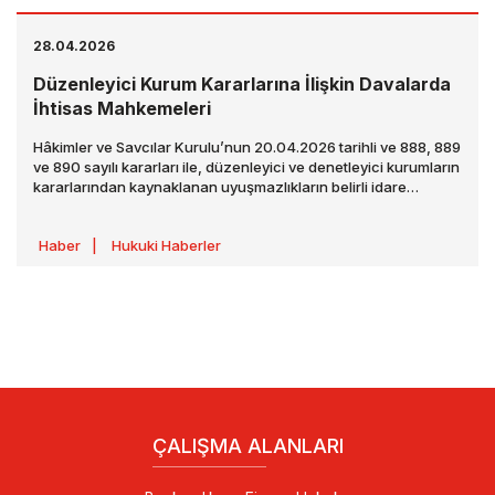
28.04.2026
Düzenleyici Kurum Kararlarına İlişkin Davalarda
İhtisas Mahkemeleri
Hâkimler ve Savcılar Kurulu’nun 20.04.2026 tarihli ve 888, 889
ve 890 sayılı kararları ile, düzenleyici ve denetleyici kurumların
kararlarından kaynaklanan uyuşmazlıkların belirli idare
mahkemelerinde ihtisaslaşmış şekilde görülmesine yönelik
önemli bir değişiklik getirilmiştir. Söz konusu kararlar,
Haber
|
Hukuki Haberler
22.04.2026 tarihli Resmî Gazete ’de yayımlanmış olup,
01.06.2026 tarihinden itibaren açılacak davalar bakımından
uygulanacaktır.
ÇALIŞMA ALANLARI