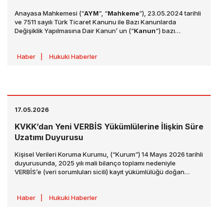
Anayasa Mahkemesi (“
AYM
”, “
Mahkeme
”), 23.05.2024 tarihli
ve 7511 sayılı Türk Ticaret Kanunu ile Bazı Kanunlarda
Değişiklik Yapılmasına Dair Kanun’ un (“
Kanun
”) bazı
hükümlerinin iptali istemiyle açılan davada, 26.02.2026 tarihli
ve E.2024/146, K.2026/50 sayılı kararı ile çeşitli
Haber
|
Hukuki Haberler
değerlendirmelerde bulunmuştur. Karar, 14.05.2026 tarihli
33253 sayılı Resmî Gazete’de yayımlanmıştır.
17.05.2026
KVKK’dan Yeni VERBİS Yükümlülerine İlişkin Süre
Uzatımı Duyurusu
Kişisel Verileri Koruma Kurumu, (“Kurum”) 14 Mayıs 2026 tarihli
duyurusunda, 2025 yılı mali bilanço toplamı nedeniyle
VERBİS’e (veri sorumluları sicili) kayıt yükümlülüğü doğan
kurumlar vergisi mükellefi tüzel kişi veri sorumlularının kayıt ve
bildirim işlemlerini tamamlama süresinin uzatıldığını belirtmiştir.
Haber
|
Hukuki Haberler