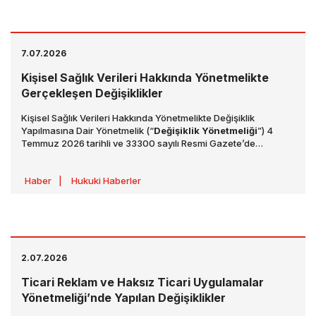
öngörmektedir.
7.07.2026
Kişisel Sağlık Verileri Hakkında Yönetmelikte
Gerçekleşen Değişiklikler
Kişisel Sağlık Verileri Hakkında Yönetmelikte Değişiklik
Yapılmasına Dair Yönetmelik (“
Değişiklik Yönetmeliği
”) 4
Temmuz 2026 tarihli ve 33300 sayılı Resmi Gazete’de
yayımlanarak yürürlüğe girmiştir. Değişiklik Yönetmeliği ile
Kişisel Sağlık Verileri Hakkında Yönetmelik’te (“
Yönetmelik
”)
Haber
|
Hukuki Haberler
kişisel sağlık verilerin düzeltilmesi ve yeniden değerlendirmesi
kapsamında değişiklikler yapılmış olup detaylar aşağıdaki
şekilde açıklanmaktadır:
2.07.2026
Ticari Reklam ve Haksız Ticari Uygulamalar
Yönetmeliği’nde Yapılan Değişiklikler