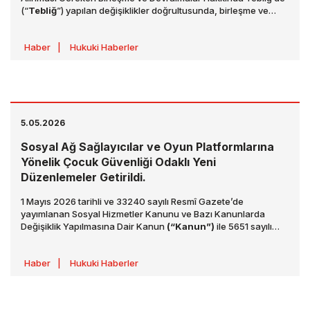
(“
Tebliğ
”) yapılan değişiklikler doğrultusunda, birleşme ve
devralma işlemlerine ilişkin uygulama kılavuzlarını
güncellemiştir.
Haber
|
Hukuki Haberler
5.05.2026
Sosyal Ağ Sağlayıcılar ve Oyun Platformlarına
Yönelik Çocuk Güvenliği Odaklı Yeni
Düzenlemeler Getirildi.
1 Mayıs 2026 tarihli ve 33240 sayılı Resmî Gazete’de
yayımlanan Sosyal Hizmetler Kanunu ve Bazı Kanunlarda
Değişiklik Yapılmasına Dair Kanun
(“Kanun”)
ile 5651 sayılı
İnternet Ortamında Yapılan Yayınların Düzenlenmesi Hakkında
Kanun başta olmak üzere çeşitli mevzuatlarda değişiklikler
Haber
|
Hukuki Haberler
yapılmış; özellikle sosyal ağ sağlayıcılar ve dijital oyun
ekosistemine yönelik kapsamlı bir düzenleyici çerçeve
oluşturulmuştur.