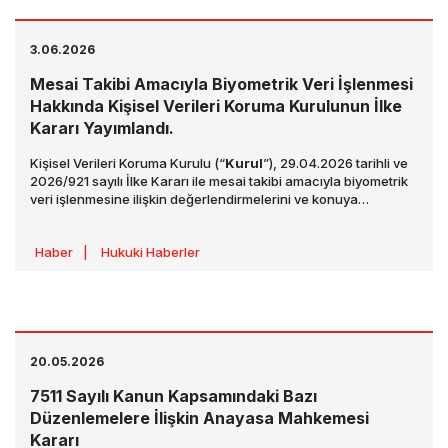
3.06.2026
Mesai Takibi Amacıyla Biyometrik Veri İşlenmesi
Hakkında Kişisel Verileri Koruma Kurulunun İlke
Kararı Yayımlandı.
Kişisel Verileri Koruma Kurulu (“
Kurul
”), 29.04.2026 tarihli ve
2026/921 sayılı İlke Kararı ile mesai takibi amacıyla biyometrik
veri işlenmesine ilişkin değerlendirmelerini ve konuya
yaklaşımını ilke kararı (“
İlke Kararı
”) altında toplamıştır. İlgili
İlke Kararı 02.06.2026 tarihli ve 33268 sayılı Resmi Gazete’de
Haber
|
Hukuki Haberler
ve Kişisel Verileri Koruma Kurumu internet sitesinde
yayımlanmıştır.
20.05.2026
7511 Sayılı Kanun Kapsamındaki Bazı
Düzenlemelere İlişkin Anayasa Mahkemesi
Kararı