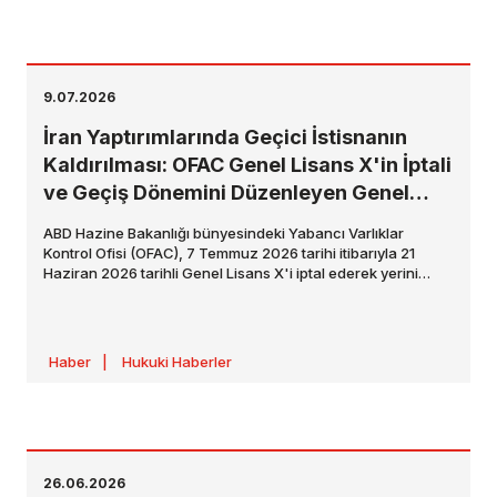
9.07.2026
İran Yaptırımlarında Geçici İstisnanın
Kaldırılması: OFAC Genel Lisans X'in İptali
ve Geçiş Dönemini Düzenleyen Genel
Lisans X1
ABD Hazine Bakanlığı bünyesindeki Yabancı Varlıklar
Kontrol Ofisi (OFAC), 7 Temmuz 2026 tarihi itibarıyla 21
Haziran 2026 tarihli Genel Lisans X'i iptal ederek yerini
almak üzere Genel Lisans X1'i yayımladı. Genel Lisans X1,
İran menşeli ham petrol, petrokimya ve petrol ürünlerinin
üretimi, teslimi ve satışına yönelik yaptırım kapsamındaki
işlemlerin
“tasfiyesi ve sonlandırılması”
amacıyla sınırlı
Haber
|
Hukuki Haberler
bir geçiş süreci öngörmektedir.
26.06.2026