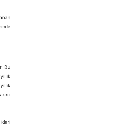
lanan
rinde
r. Bu
yıllık
ıllık
ararı
idari