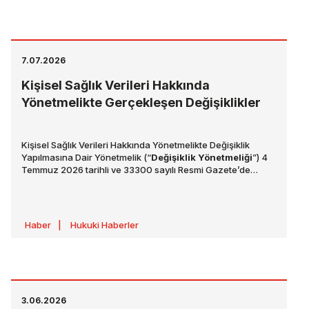
7.07.2026
Kişisel Sağlık Verileri Hakkında
Yönetmelikte Gerçekleşen Değişiklikler
Kişisel Sağlık Verileri Hakkında Yönetmelikte Değişiklik
Yapılmasına Dair Yönetmelik (“
Değişiklik Yönetmeliği
”) 4
Temmuz 2026 tarihli ve 33300 sayılı Resmi Gazete’de
yayımlanarak yürürlüğe girmiştir. Değişiklik Yönetmeliği ile
Kişisel Sağlık Verileri Hakkında Yönetmelik’te
(“
Yönetmelik
”) kişisel sağlık verilerin düzeltilmesi ve
yeniden değerlendirmesi kapsamında değişiklikler yapılmış
Haber
|
Hukuki Haberler
olup detaylar aşağıdaki şekilde açıklanmaktadır:
3.06.2026