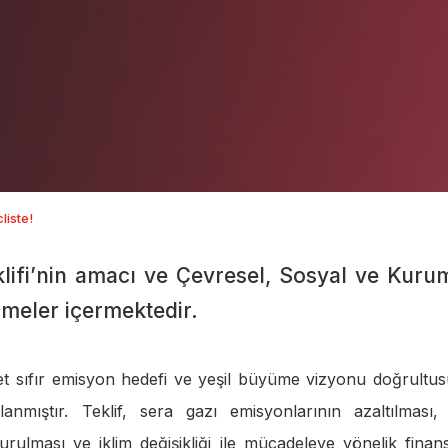
liste!
eklifi’nin amacı ve Çevresel, Sosyal ve Kuru
rmeler içermektedir.
net sıfır emisyon hedefi ve yeşil büyüme vizyonu doğrultu
anmıştır. Teklif, sera gazı emisyonlarının azaltılması, 
kurulması ve iklim değişikliği ile mücadeleye yönelik fina