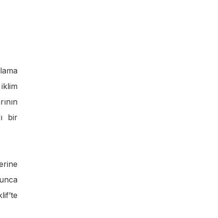
rlama
iklim
rının
ı bir
erine
yunca
if’te