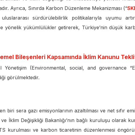
ktadır. Ayrıca, Sınırda Karbon Düzenleme Mekanizması (“
SK
uslararası sürdürülebilirlik politikalarıyla uyumu artı
e yönelik yükümlülükler getirerek, Türkiye’nin düşük kar
emel Bileşenleri Kapsamında İklim Kanunu Tekli
 Yönetişim (Environmental, social, and governance “
iği görülmektedir.
n biri sera gazı emisyonlarının azaltılması ve net sıfır em
 ve İklim Değişikliği Bakanlığı’nın bağlı kuruluşu olarak ku
n ETS kurulması ve karbon ticaretinin düzenlenmesi öngörü