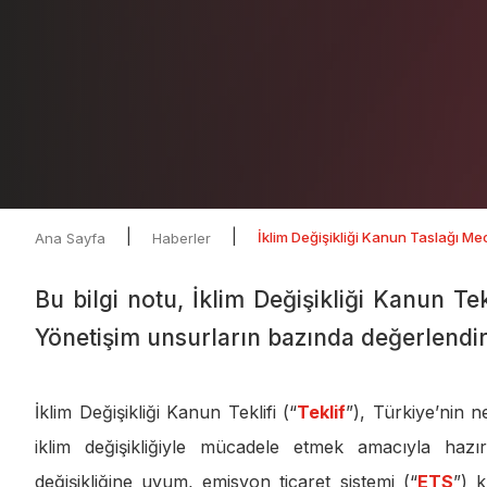
|
|
İklim Değişikliği Kanun Taslağı Mec
Ana Sayfa
Haberler
Bu bilgi notu, İklim Değişikliği Kanun T
Yönetişim unsurların bazında değerlendi
İklim Değişikliği Kanun Teklifi (“
Teklif
”), Türkiye’nin 
iklim değişikliğiyle mücadele etmek amacıyla hazırl
değişikliğine uyum, emisyon ticaret sistemi (“
ETS
”) 