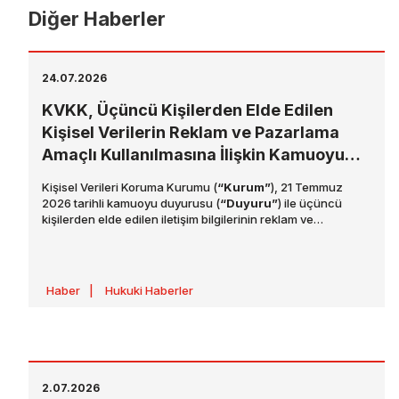
Diğer Haberler
24.07.2026
KVKK, Üçüncü Kişilerden Elde Edilen
Kişisel Verilerin Reklam ve Pazarlama
Amaçlı Kullanılmasına İlişkin Kamuoyu
Duyurusu Yayımladı
Kişisel Verileri Koruma Kurumu (
“Kurum”
), 21 Temmuz
2026 tarihli kamuoyu duyurusu (
“Duyuru”
) ile üçüncü
kişilerden elde edilen iletişim bilgilerinin reklam ve
pazarlama amacıyla kullanılmasına ilişkin
değerlendirmelerini paylaşmış ve veri sorumlularının
yükümlülüklerine ilişkin farkındalığın artırılması ve hak
ihlallerinin önlenmesi amacıyla önemli hususlara dikkat
Haber
|
Hukuki Haberler
çekmiştir.
2.07.2026