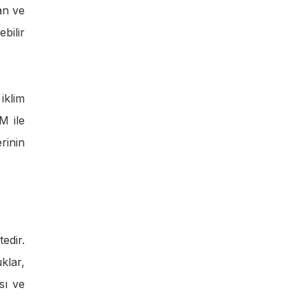
an ve
bilir
iklim
M ile
rinin
edir.
klar,
sı ve