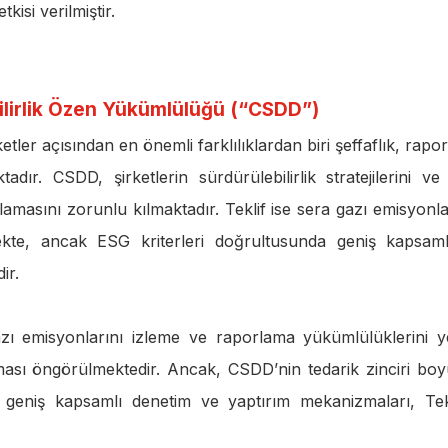
kisi verilmiştir.
ilirlik Özen Yükümlülüğü (“CSDD”)
ketler açısından en önemli farklılıklardan biri şeffaflık, rapo
r. CSDD, şirketlerin sürdürülebilirlik stratejilerini ve 
rlamasını zorunlu kılmaktadır. Teklif ise sera gazı emisyonla
ekte, ancak ESG kriterleri doğrultusunda geniş kapsaml
ir.
azı emisyonlarını izleme ve raporlama yükümlülüklerini y
nması öngörülmektedir. Ancak, CSDD’nin tedarik zinciri bo
 geniş kapsamlı denetim ve yaptırım mekanizmaları, Tekl