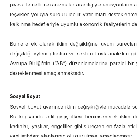
piyasa temelli mekanizmalar aracılığıyla emisyonların aza
teşvikler yoluyla sürdürülebilir yatırımları desteklenm
kalkınma hedefleriyle uyumlu ekonomik faaliyetlerin d
Bunlara ek olarak iklim değişikliğine uyum süreçleri
değişikliği eylem planları ve sektörel risk analizleri
Avrupa Birliği'nin (“AB”) düzenlemelerine paralel bir y
desteklenmesi amaçlanmaktadır.
Sosyal Boyut
Sosyal boyut uyarınca iklim değişikliğiyle mücadele sü
Bu kapsamda, adil geçiş ilkesi benimsenerek iklim d
kadınlar, yaşlılar, engelliler gibi süreçten en fazla e
yeni istihdam alanlarının oluşturulması amaçlanmıştır.