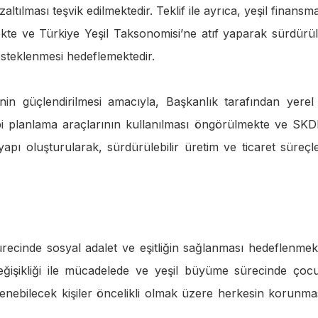
ltılması teşvik edilmektedir. Teklif ile ayrıca, yeşil finansm
ekte ve Türkiye Yeşil Taksonomisi’ne atıf yaparak sürdürüle
esteklenmesi hedeflemektedir.
nin güçlendirilmesi amacıyla, Başkanlık tarafından yerel 
 gibi planlama araçlarının kullanılması öngörülmekte ve SKD
apı oluşturularak, sürdürülebilir üretim ve ticaret süreçle
recinde sosyal adalet ve eşitliğin sağlanması hedeflenmekt
eğişikliği ile mücadelede ve yeşil büyüme sürecinde çocu
tkilenebilecek kişiler öncelikli olmak üzere herkesin korunma