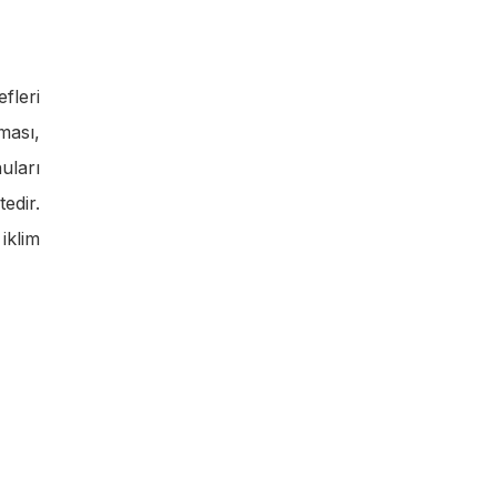
fleri
ması,
uları
edir.
iklim