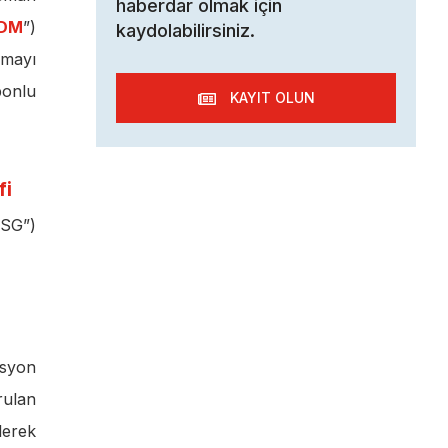
haberdar olmak için
DM
”)
kaydolabilirsiniz.
rmayı
bonlu
KAYIT OLUN
fi
ESG”)
isyon
rulan
lerek