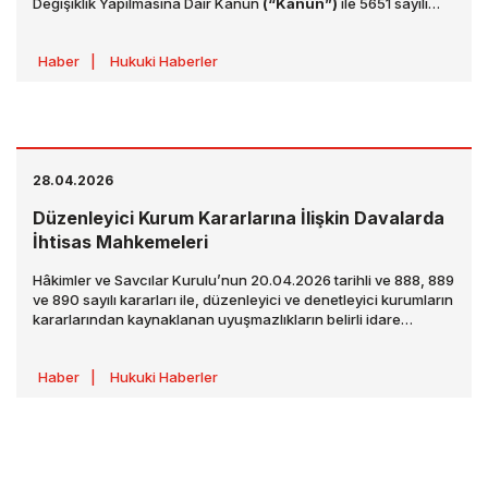
Değişiklik Yapılmasına Dair Kanun
(“Kanun”)
ile 5651 sayılı
İnternet Ortamında Yapılan Yayınların Düzenlenmesi Hakkında
Kanun başta olmak üzere çeşitli mevzuatlarda değişiklikler
Haber
|
Hukuki Haberler
yapılmış; özellikle sosyal ağ sağlayıcılar ve dijital oyun
ekosistemine yönelik kapsamlı bir düzenleyici çerçeve
oluşturulmuştur.
28.04.2026
Düzenleyici Kurum Kararlarına İlişkin Davalarda
İhtisas Mahkemeleri
Hâkimler ve Savcılar Kurulu’nun 20.04.2026 tarihli ve 888, 889
ve 890 sayılı kararları ile, düzenleyici ve denetleyici kurumların
kararlarından kaynaklanan uyuşmazlıkların belirli idare
mahkemelerinde ihtisaslaşmış şekilde görülmesine yönelik
önemli bir değişiklik getirilmiştir. Söz konusu kararlar,
Haber
|
Hukuki Haberler
22.04.2026 tarihli Resmî Gazete ’de yayımlanmış olup,
01.06.2026 tarihinden itibaren açılacak davalar bakımından
uygulanacaktır.