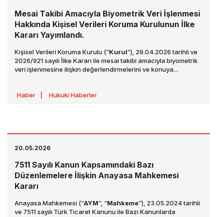
Mesai Takibi Amacıyla Biyometrik Veri İşlenmesi
Hakkında Kişisel Verileri Koruma Kurulunun İlke
Kararı Yayımlandı.
Kişisel Verileri Koruma Kurulu (“
Kurul
”), 29.04.2026 tarihli ve
2026/921 sayılı İlke Kararı ile mesai takibi amacıyla biyometrik
veri işlenmesine ilişkin değerlendirmelerini ve konuya
yaklaşımını ilke kararı (“
İlke Kararı
”) altında toplamıştır. İlgili
İlke Kararı 02.06.2026 tarihli ve 33268 sayılı Resmi Gazete’de
Haber
|
Hukuki Haberler
ve Kişisel Verileri Koruma Kurumu internet sitesinde
yayımlanmıştır.
20.05.2026
7511 Sayılı Kanun Kapsamındaki Bazı
Düzenlemelere İlişkin Anayasa Mahkemesi
Kararı
Anayasa Mahkemesi (“
AYM
”, “
Mahkeme
”), 23.05.2024 tarihli
ve 7511 sayılı Türk Ticaret Kanunu ile Bazı Kanunlarda