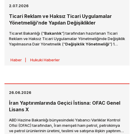
2.07.2026
Ticari Reklam ve Haksız Ticari Uygulamalar
Yönetmeliği’nde Yapılan Değişiklikler
Ticaret Bakanlığı (“
Bakanlık
”) tarafından hazırlanan Ticari
Reklam ve Haksız Ticari Uygulamalar Yönetmeliğinde Değişiklik
Yapılmasına Dair Yönetmelik (“
Değişiklik Yönetmeliği
”) 1
Temmuz 2026 tarihli ve 33297 sayılı Resmî Gazete’de
yayımlanmıştır. Değişiklik Yönetmeliği, 1 Ağustos 2026 tarihinde
Haber
|
Hukuki Haberler
yürürlüğe girecektir.
26.06.2026
İran Yaptırımlarında Geçici İstisna: OFAC Genel
Lisans X
ABD Hazine Bakanlığı bünyesindeki Yabancı Varlıklar Kontrol
Ofisi (OFAC) tarafından, İran menşeli ham petrol, petrokimya
ve petrol ürünlerinin üretimi, teslimi ve satışına ilişkin yaptırım