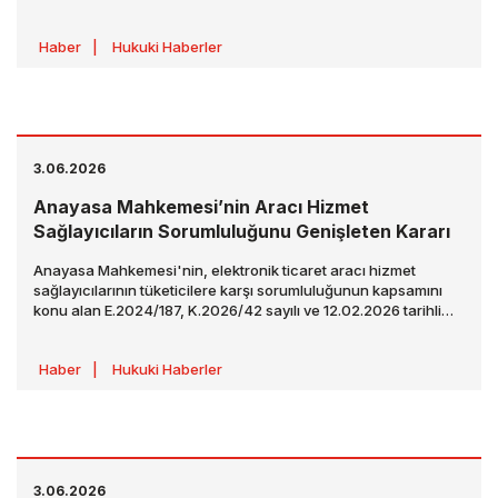
mevzuatı kapsamında yasaklanan bazı işlemlere 21 Ağustos
2026 tarihine kadar izin verilmesini düzenleyen Genel Lisans
Haber
|
Hukuki Haberler
X’i yayınlandı.
3.06.2026
Anayasa Mahkemesi’nin Aracı Hizmet
Sağlayıcıların Sorumluluğunu Genişleten Kararı
Anayasa Mahkemesi'nin, elektronik ticaret aracı hizmet
sağlayıcılarının tüketicilere karşı sorumluluğunun kapsamını
konu alan E.2024/187, K.2026/42 sayılı ve 12.02.2026 tarihli
kararı ("
Karar
"), 02.06.2026 tarihli ve 33268 sayılı Resmî
Gazete'de yayımlanmıştır.
Haber
|
Hukuki Haberler
3.06.2026