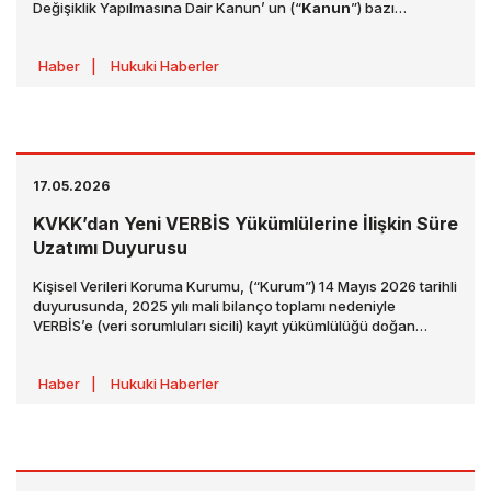
Değişiklik Yapılmasına Dair Kanun’ un (“
Kanun
”) bazı
hükümlerinin iptali istemiyle açılan davada, 26.02.2026 tarihli
ve E.2024/146, K.2026/50 sayılı kararı ile çeşitli
Haber
|
Hukuki Haberler
değerlendirmelerde bulunmuştur. Karar, 14.05.2026 tarihli
33253 sayılı Resmî Gazete’de yayımlanmıştır.
17.05.2026
KVKK’dan Yeni VERBİS Yükümlülerine İlişkin Süre
Uzatımı Duyurusu
Kişisel Verileri Koruma Kurumu, (“Kurum”) 14 Mayıs 2026 tarihli
duyurusunda, 2025 yılı mali bilanço toplamı nedeniyle
VERBİS’e (veri sorumluları sicili) kayıt yükümlülüğü doğan
kurumlar vergisi mükellefi tüzel kişi veri sorumlularının kayıt ve
bildirim işlemlerini tamamlama süresinin uzatıldığını belirtmiştir.
Haber
|
Hukuki Haberler