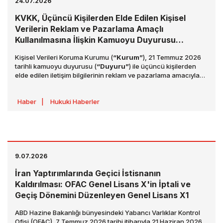
24.07.2026
KVKK, Üçüncü Kişilerden Elde Edilen Kişisel
Verilerin Reklam ve Pazarlama Amaçlı
Kullanılmasına İlişkin Kamuoyu Duyurusu
Yayımladı
Kişisel Verileri Koruma Kurumu (
“Kurum”
), 21 Temmuz 2026
tarihli kamuoyu duyurusu (
“Duyuru”
) ile üçüncü kişilerden
elde edilen iletişim bilgilerinin reklam ve pazarlama amacıyla
kullanılmasına ilişkin değerlendirmelerini paylaşmış ve veri
sorumlularının yükümlülüklerine ilişkin farkındalığın artırılması
Haber
|
Hukuki Haberler
ve hak ihlallerinin önlenmesi amacıyla önemli hususlara dikkat
çekmiştir.
9.07.2026
İran Yaptırımlarında Geçici İstisnanın
Kaldırılması: OFAC Genel Lisans X'in İptali ve
Geçiş Dönemini Düzenleyen Genel Lisans X1
ABD Hazine Bakanlığı bünyesindeki Yabancı Varlıklar Kontrol
Ofisi (OFAC), 7 Temmuz 2026 tarihi itibarıyla 21 Haziran 2026