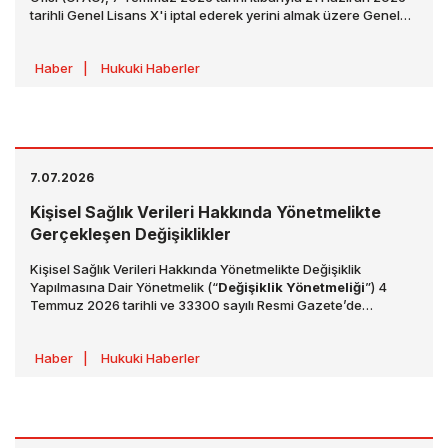
tarihli Genel Lisans X'i iptal ederek yerini almak üzere Genel
Lisans X1'i yayımladı. Genel Lisans X1, İran menşeli ham petrol,
petrokimya ve petrol ürünlerinin üretimi, teslimi ve satışına
Haber
|
Hukuki Haberler
yönelik yaptırım kapsamındaki işlemlerin
“tasfiyesi ve
sonlandırılması”
amacıyla sınırlı bir geçiş süreci
öngörmektedir.
7.07.2026
Kişisel Sağlık Verileri Hakkında Yönetmelikte
Gerçekleşen Değişiklikler
Kişisel Sağlık Verileri Hakkında Yönetmelikte Değişiklik
Yapılmasına Dair Yönetmelik (“
Değişiklik Yönetmeliği
”) 4
Temmuz 2026 tarihli ve 33300 sayılı Resmi Gazete’de
yayımlanarak yürürlüğe girmiştir. Değişiklik Yönetmeliği ile
Kişisel Sağlık Verileri Hakkında Yönetmelik’te (“
Yönetmelik
”)
Haber
|
Hukuki Haberler
kişisel sağlık verilerin düzeltilmesi ve yeniden değerlendirmesi
kapsamında değişiklikler yapılmış olup detaylar aşağıdaki
şekilde açıklanmaktadır: