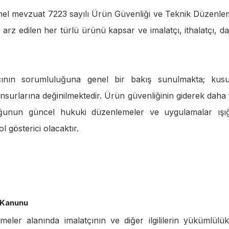
emel mevzuat 7223 sayılı Ürün Güvenliği ve Teknik Düzenle
rz edilen her türlü ürünü kapsar ve imalatçı, ithalatçı, dağ
çının sorumluluğuna genel bir bakış sunulmakta; kus
urlarına değinilmektedir. Ürün güvenliğinin giderek daha 
ğunun güncel hukuki düzenlemeler ve uygulamalar ışı
l gösterici olacaktır.
r Kanunu
ler alanında imalatçının ve diğer ilgililerin yükümlülükl