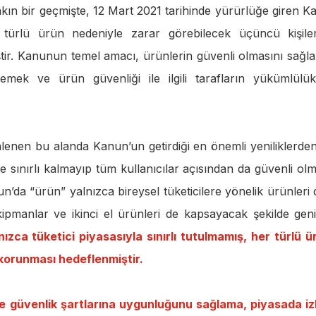
akın bir geçmişte, 12 Mart 2021 tarihinde yürürlüğe giren K
er türlü ürün nedeniyle zarar görebilecek üçüncü kişile
ştir. Kanunun temel amacı, ürünlerin güvenli olmasını sağl
lemek ve ürün güvenliği ile ilgili tarafların yükümlülükl
en bu alanda Kanun’un getirdiği en önemli yeniliklerden 
le sınırlı kalmayıp tüm kullanıcılar açısından da güvenli olm
da “ürün” yalnızca bireysel tüketicilere yönelik ürünleri d
ekipmanlar ve ikinci el ürünleri de kapsayacak şekilde geni
ızca tüketici piyasasıyla sınırlı tutulmamış, her türlü ü
korunması hedeflenmiştir.
ve güvenlik şartlarına uygunluğunu sağlama, piyasada i