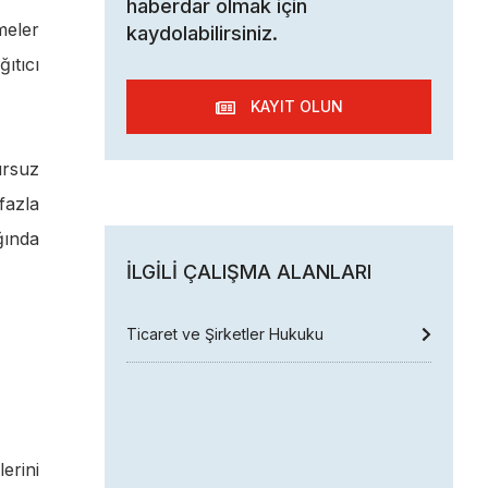
haberdar olmak için
meler
kaydolabilirsiniz.
ıtıcı
KAYIT OLUN
ursuz
fazla
ğında
İLGILI ÇALIŞMA ALANLARI
Ticaret ve Şirketler Hukuku
erini