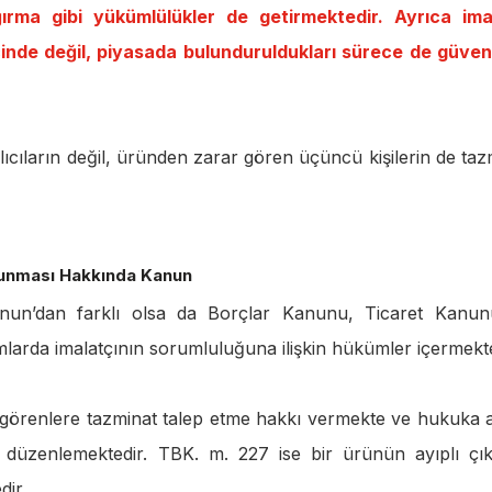
ma gibi yükümlülükler de getirmektedir. Ayrıca ima
inde değil, piyasada bulunduruldukları sürece de güvenl
ıcıların değil, üründen zarar gören üçüncü kişilerin de taz
orunması Hakkında Kanun
un’dan farklı olsa da Borçlar Kanunu, Ticaret Kanu
larda imalatçının sorumluluğuna ilişkin hükümler içermekte
görenlere tazminat talep etme hakkı vermekte ve hukuka a
u düzenlemektedir. TBK. m. 227 ise bir ürünün ayıplı çı
dir.