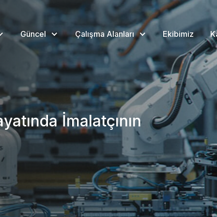
Güncel
Çalışma Alanları
Ekibimiz
K
yatında İmalatçının