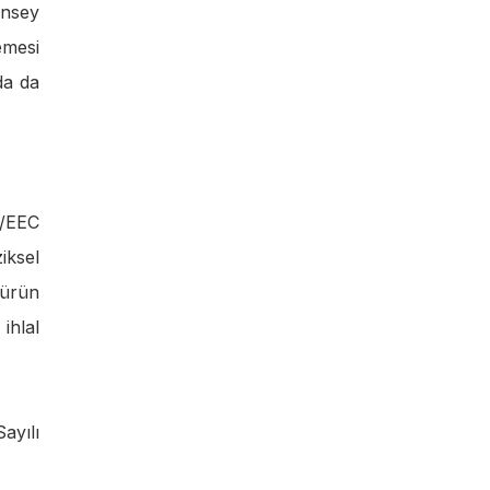
onsey
emesi
da da
4/EEC
iksel
 ürün
ihlal
ayılı