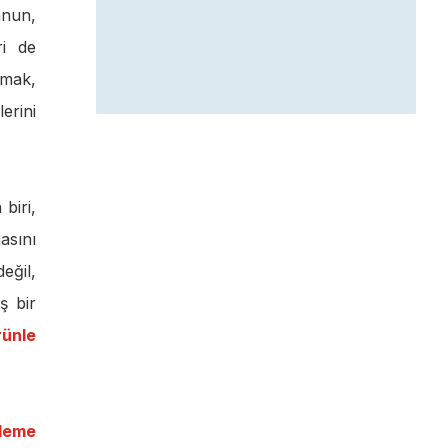
anun,
ri de
amak,
erini
biri,
asını
eğil,
ş bir
rünle
zleme