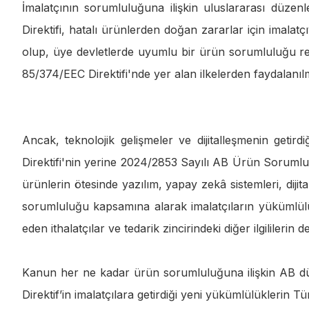
İmalatçının sorumluluğuna ilişkin uluslararası düz
Direktifi, hatalı ürünlerden doğan zararlar için imal
olup, üye devletlerde uyumlu bir ürün sorumluluğu r
85/374/EEC Direktifi'nde yer alan ilkelerden faydalanılm
Ancak, teknolojik gelişmeler ve dijitalleşmenin getird
Direktifi'nin yerine 2024/2853 Sayılı AB Ürün Sorumluluğ
ürünlerin ötesinde yazılım, yapay zekâ sistemleri, dijita
sorumluluğu kapsamına alarak imalatçıların yükümlülükle
eden ithalatçılar ve tedarik zincirindeki diğer ilgilileri
Kanun her ne kadar ürün sorumluluğuna ilişkin AB d
Direktif’in imalatçılara getirdiği yeni yükümlülüklerin