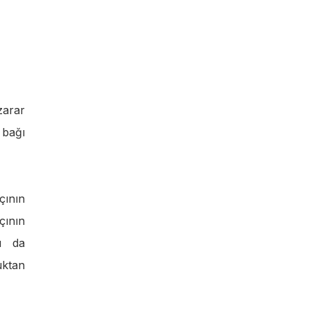
zarar
bağı
çının
çının
u da
uktan