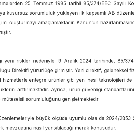
enlemelerden 25 Temmuz 1985 tarihli 85/374/EEC Sayılı K
atçıya kusursuz sorumluluk yükleyen ilk kapsamlı AB düzenl
ejimi oluşturmayı amaçlamaktadır. Kanun’un hazırlanmasın
ıştır.
iği yeni riskler nedeniyle, 9 Aralık 2024 tarihinde, 85/37
u Direktifi yürürlüğe girmiştir. Yeni direktif, geleneksel fiz
l hizmetlerle entegre ürünler gibi yeni nesil teknolojileri de
rini arttırmaktadır. Ayrıca, ürün güvenliği standartlarını 
n de müteselsil sorumluluğunu genişletmektedir.
üzenlemeleriyle büyük ölçüde uyumlu olsa da 2024/2853 S
 Türk mevzuatına nasıl yansıtılacağı merak konusudur.