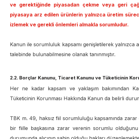
ve gerektiğinde piyasadan çekme veya geri çağır
piyasaya arz edilen ürünlerin yalnızca üretim sürec
izlemek ve gerekli önlemleri almakla sorumludur.
Kanun ile sorumluluk kapsamı genişletilerek yalnızca al
talebinde bulunabilmesine olanak tanınmıştır.
2.2. Borçlar Kanunu, Ticaret Kanunu ve Tüketicinin K
Her ne kadar kapsam ve yaklaşım bakımından Kan
Tüketicinin Korunması Hakkında Kanun da belirli durum
TBK m. 49, haksız fiil sorumluluğu kapsamında zarar 
bir fiille başkasına zarar verenin sorumlu olduğun
durumunda alıcının sahip olduğu hakları düzenlemekte