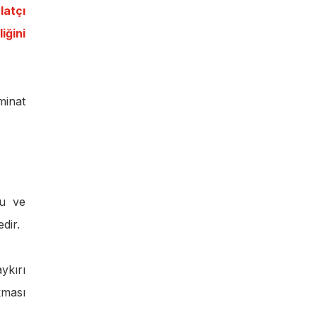
latçı
iğini
minat
nu ve
dir.
ykırı
kması