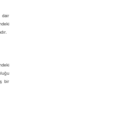
 dair
ndeki
dır.
ndeki
uluğu
ş bir