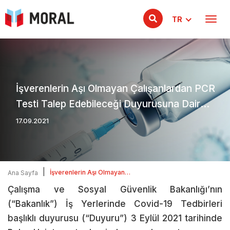
TR
İşverenlerin Aşı Olmayan Çalışanlardan PCR
Testi Talep Edebileceği Duyurusuna Dair
Değerlendirmeler
17.09.2021
|
İşverenlerin Aşı Olmayan
Ana Sayfa
Çalışanlardan PCR Testi Talep
Çalışma ve Sosyal Güvenlik Bakanlığı’nın
Edebileceği Duyurusuna Dair
Değerlendirmeler
(“Bakanlık”) İş Yerlerinde Covid-19 Tedbirleri
başlıklı duyurusu (“Duyuru”) 3 Eylül 2021 tarihinde